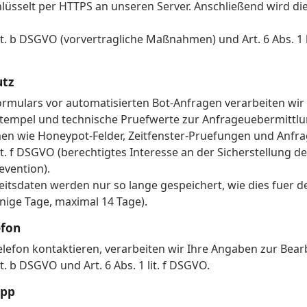
lüsselt per HTTPS an unseren Server. Anschließend wird die
it. b DSGVO (vorvertragliche Maßnahmen) und Art. 6 Abs. 1 l
utz
mulars vor automatisierten Bot-Anfragen verarbeiten wir 
stempel und technische Pruefwerte zur Anfrageuebermittlun
n wie Honeypot-Felder, Zeitfenster-Pruefungen und Anfrag
it. f DSGVO (berechtigtes Interesse an der Sicherstellung de
evention).
heitsdaten werden nur so lange gespeichert, wie dies fuer 
enige Tage, maximal 14 Tage).
efon
elefon kontaktieren, verarbeiten wir Ihre Angaben zur Bear
it. b DSGVO und Art. 6 Abs. 1 lit. f DSGVO.
App